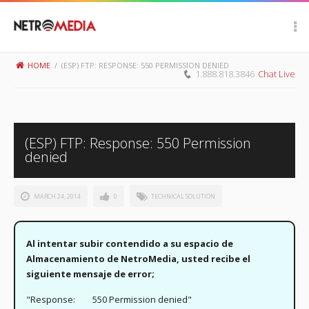
Scroll Up
HOME
/
(ESP) FTP: RESPONSE: 550 PERMISSION DENIED
1.888.818.3846
Chat Live
(ESP) FTP: Response: 550 Permission
denied
MARCH 24, 2014
0
TECHNICAL SOLUTION
Al intentar subir contendido a su espacio de
Almacenamiento de NetroMedia, usted recibe el
siguiente mensaje de error;
"Response:
550 Permission denied"