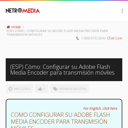
Scroll Up
HOME
/
(ESP) CÓMO: CONFIGURAR SU ADOBE FLASH MEDIA ENCODER PARA
TRANSMISIÓN MÓVILES
1.888.818.3846
Chat Live
(ESP) Cómo: Configurar su Adobe Flash
Media Encoder para transmisión móviles
MAY 23, 2012
0
TECHNICAL SOLUTION
For English, click here
COMO CONFIGURAR SU ADOBE FLASH
MEDIA ENCODER PARA TRANSMISIÓN